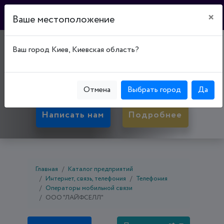
×
Ваше местоположение
"ЛАЙФСЕЛЛ"
Ваш город Киев, Киевская область?
03110, Киевская обл., Киев, ул. Соломенская, д.
11А
Отмена
Выбрать город
Да
Написать нам
Подробнее
Главная
Каталог предприятий
Интернет, связь, телефония
Телефония
Операторы мобильной связи
ООО "ЛАЙФСЕЛЛ"