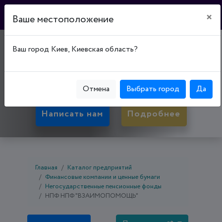
×
Ваше местоположение
"ЛИГА ПЕНСИЯ"
Ваш город Киев, Киевская область?
04112, Киевская обл., Киев, Шевченковский р-
н, ул. Парково-Сырецкая, д. 23
Отмена
Выбрать город
Да
Написать нам
Подробнее
Главная
Каталог предприятий
Финансовые компании и ценные бумаги
Негосударственные пенсионные фонды
НПФ НПФ "ВЗАИМОПОМОЩЬ"