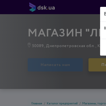
МАГАЗИН "Л
В
50089, Днепропетровская обл., Криво
Написать нам
П
Главная
Каталог предприятий
Магазины, торго