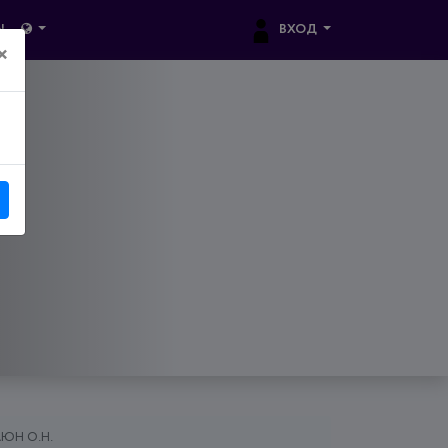
ВХОД
Ы
×
ЮН О.Н.