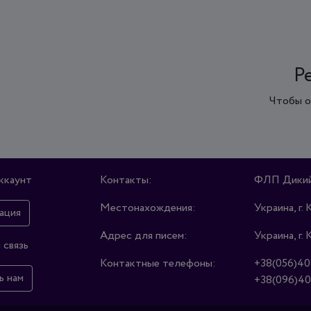
Р
Чтобы о
ккаунт
Контакты:
ФЛП Дикий
Местонахождения:
Украина, г. 
ация
Адрес для писем:
Украина, г. 
 связь
Контактные телефоны:
+38(056)40
ь нам
+38(096)40