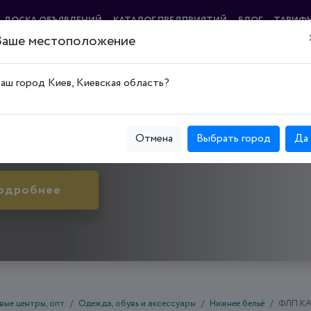
ДОСКА ОБЪЯВЛЕНИЙ
КАТАЛОГ ПРЕДПРИЯТИЙ
БЛОГ
ТАРИФ
Ваше местоположение
ЮКС"
аш город Киев, Киевская область?
й Рог, Терновской р-н, ул. Маршака, д. 7
Отмена
Выбрать город
Да
одробнее
вые центры, опт
Одежда, обувь и аксессуары
Нижнее бельё
ФЛП КА