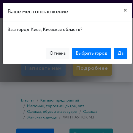
×
Ваше местоположение
"НИКА"
Ваш город Киев, Киевская область?
17500, Черниговская обл., Прилуки,
Прилукский р-н, ул. Киевская, д. 188
Отмена
Выбрать город
Да
Написать нам
Подробнее
Главная
Каталог предприятий
Магазины, торговые центры, опт
Одежда, обувь и аксессуары
Одежда
Женская одежда
ФЛП ПАЯНОК М.Г.