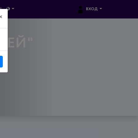
ВХОД
Ы
×
ЛЕЙ"