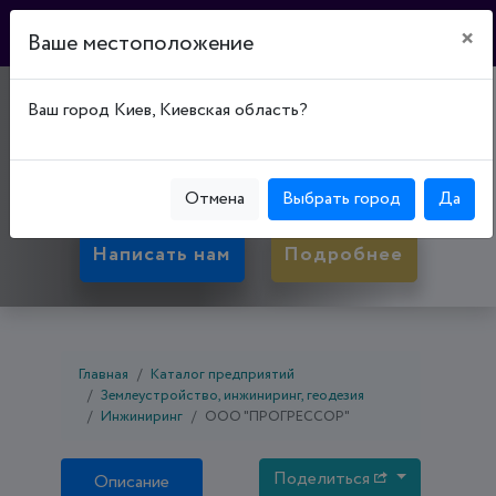
×
Ваше местоположение
"ПРОГРЕССОР"
Ваш город Киев, Киевская область?
50071, Днепропетровская обл., Кривой Рог,
Саксаганский р-н, ул. Павла Глазового, д. 31
Отмена
Выбрать город
Да
Написать нам
Подробнее
Главная
Каталог предприятий
Землеустройство, инжиниринг, геодезия
Инжиниринг
ООО "ПРОГРЕССОР"
Поделиться
Описание