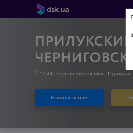
ПРИЛУКСКИЙ
В
ЧЕРНИГОВСК
17500, Черниговская обл., Прилуки, 
Написать нам
П