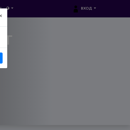
ВХОД
Ы
×
ЕТ