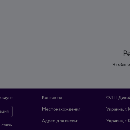
Р
Чтобы о
ккаунт
Контакты:
ФЛП Дикий
Местонахождения:
Украина, г. 
ация
Адрес для писем:
Украина, г. 
 связь