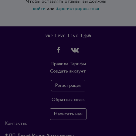
Чтобы оставлять отзывы, вы должны
войти
или
Зарегистрироваться
УКР
РУС
ENG
ᲥᲐᲠ
Правила
Тарифы
Создать аккаунт
Регистрация
Обратная связь
Написать нам
Контакты:
ФЛП Дикий Игорь Анатольевич