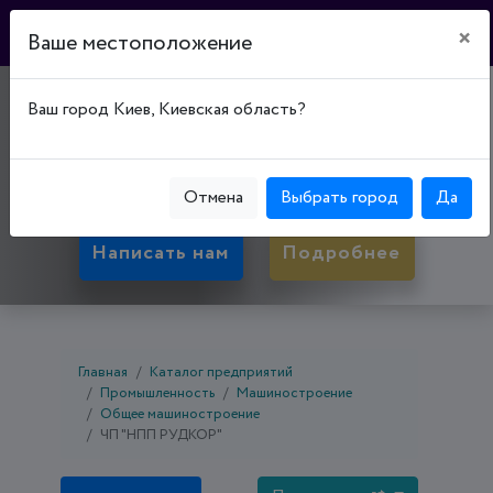
×
Ваше местоположение
"НПП РУДКОР"
Ваш город Киев, Киевская область?
50081, Днепропетровская обл., Кривой Рог,
Покровский р-н, ул. Фабричная, д. 3/1
Отмена
Выбрать город
Да
Написать нам
Подробнее
Главная
Каталог предприятий
Промышленность
Машиностроение
Общее машиностроение
ЧП "НПП РУДКОР"