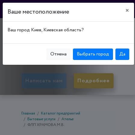
×
Ваше местоположение
САЛОН-АТЕЛЬЕ
Ваш город Киев, Киевская область?
"КОБРА"
50027, Днепропетровская обл., Кривой Рог,
Отмена
Выбрать город
Да
Металлургический р-н, ул. Героев АТО, д. 63
Написать нам
Подробнее
Главная
Каталог предприятий
Бытовые услуги
Ателье
ФЛП ХРАМОВА М.В.