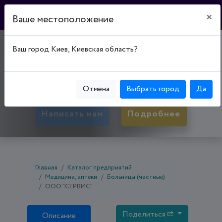
×
Ваше местоположение
"СЕРВИС"
Ваш город Киев, Киевская область?
17500, Черниговская обл., Прилуки,
Прилукский р-н, ул. Котляревского, д. 64
Отмена
Выбрать город
Да
Написать нам
Подробнее
Главная
Каталог предприятий
Медицина, аптеки
Больницы (частные)
ООО "СЕРВИС"
Поделиться
Описание