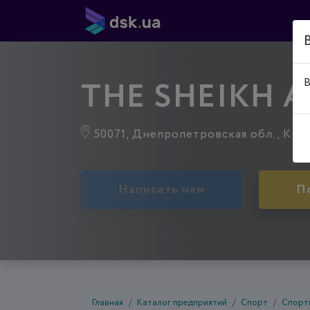
THE SHEIKH A
В
50071, Днепропетровская обл., Криво
Написать нам
П
Главная
Каталог предприятий
Спорт
Спорт