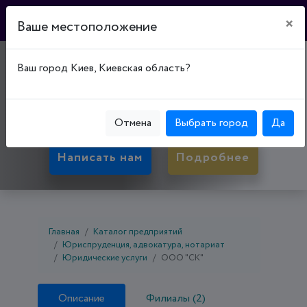
×
Ваше местоположение
"STALIROV&CO"
Ваш город Киев, Киевская область?
65062, Одесская обл., Одесса, Приморский р-н,
ул. Каманина, д. 16А, Офис 83, корпус 3
Отмена
Выбрать город
Да
Написать нам
Подробнее
Главная
Каталог предприятий
Юриспруденция, адвокатура, нотариат
Юридические услуги
ООО "СК"
Описание
Филиалы (2)