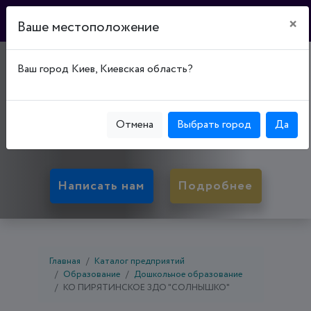
×
Ваше местоположение
ДЕТСКИЙ САД
Ваш город Киев, Киевская область?
"СОЛНЫШКО"
37000, Полтавская обл., Пирятин, Пирятинский
Отмена
Выбрать город
Да
р-н, ул. Полтавская, д. 9
Написать нам
Подробнее
Главная
Каталог предприятий
Образование
Дошкольное образование
КО ПИРЯТИНСКОЕ ЗДО "СОЛНЫШКО"