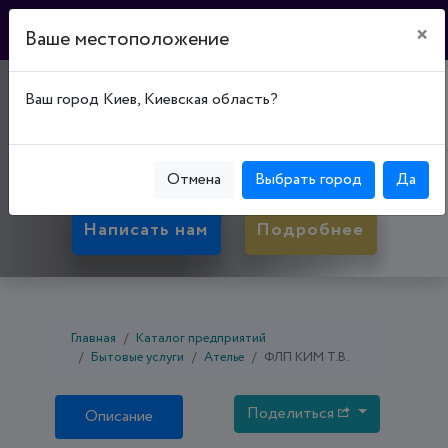
×
Ваше местоположение
"TATIANA KIM"
Ваш город Киев, Киевская область?
50036, Днепропетровская обл., Кривой Рог,
Саксаганский р-н, ул. Быкова, д. 7
Отмена
Выбрать город
Да
Написать нам
Подробнее
Главная
Каталог предприятий
Бытовые услуги
Ателье
ФЛП КИМ Т.В.
Поделиться
Описание