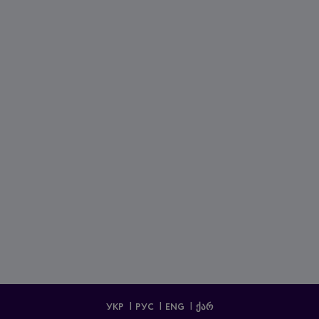
УКР
РУС
ENG
ᲥᲐᲠ