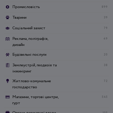
Промисловість
899
Тварини
39
Соціальний захист
79
Реклама, поліграфія,
49
дизайн
Будівельні послуги
20
Землеустрій, геодезія та
38
інжиніринг
Житлово-комунальне
72
господарство
Магазини, торгові центри,
545
гурт
Органи державної влади
105