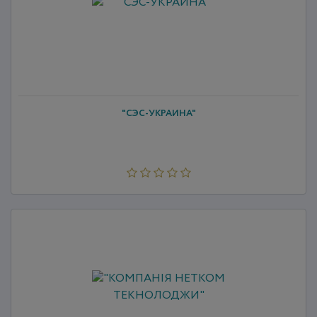
"СЭС-УКРАИНА"