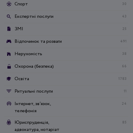
Спорт
30
Експертні послуги
43
ЗМІ
25
Відпочинок та розваги
491
Нерухомість
38
Охорона (безпека)
66
Освіта
1783
Ритуальні послуги
11
Інтернет, зв'язок,
24
телефонія
Юриспруденція,
85
адвокатура, нотаріат