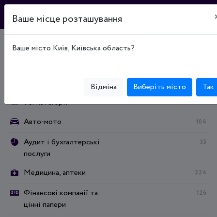
Ваше місце розташування
Ваше місто Київ, Київська область?
Головна
Каталог підприємств
Категорії:
Відміна
Виберіть місто
Так
Усі категорії
Авто-мото
104
Аудит і бухгалтерські
35
послуги
Медицина, аптеки
224
Фінансові компанії та
126
цінні папери