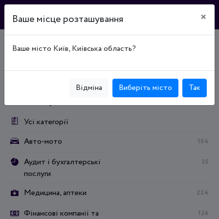
×
Ваше місце розташування
Ваше місто Київ, Київська область?
Головна
Каталог підприємств
Органы государственной власти
Органы государственной власти
Суди
Відміна
Виберіть місто
Так
Категорії:
Усі категорії
Авто-мото
104
Аудит і бухгалтерські
35
послуги
Медицина, аптеки
224
Фінансові компанії та
126