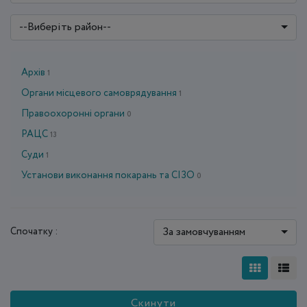
--Виберіть район--
Архів
1
Органи місцевого самоврядування
1
Правоохоронні органи
0
РАЦС
13
Суди
1
Установи виконання покарань та СІЗО
0
За замовчуванням
Спочатку :
Скинути