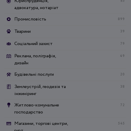
Юриспруденція,
85
адвокатура, нотаріат
Промисловість
899
Тварини
39
Соціальний захист
79
Реклама, поліграфія,
49
дизайн
Будівельні послуги
20
Землеустрій, геодезія та
38
інжиніринг
Житлово-комунальне
72
господарство
Магазини, торгові центри,
545
гурт