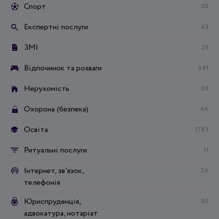
Спорт
30
Експертні послуги
43
ЗМІ
25
Відпочинок та розваги
491
Нерухомість
38
Охорона (безпека)
66
Освіта
1783
Ритуальні послуги
11
Інтернет, зв'язок,
24
телефонія
Юриспруденція,
85
адвокатура, нотаріат