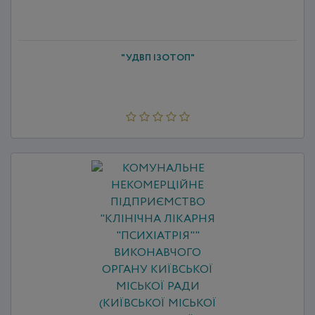
"УДВП ІЗОТОП"