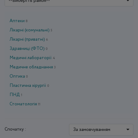
--Виберіть район--
Аптеки
8
Лікарні (комунальні)
5
Лікарні (приватні)
6
Здравниці (ФТО)
0
Медичні лабораторії
4
Медичне обладнання
3
Оптика
0
Пластичнa хірургії
0
ПНД
1
Стоматологія
11
За замовчуванням
Спочатку :