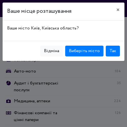
×
Ваше місце розташування
Ваше місто Київ, Київська область?
Головна
Каталог підприємств
Медицина, аптеки
Категорії:
Відміна
Виберіть місто
Так
Усі категорії
Авто-мото
104
Аудит і бухгалтерські
35
послуги
Медицина, аптеки
224
Фінансові компанії та
126
цінні папери