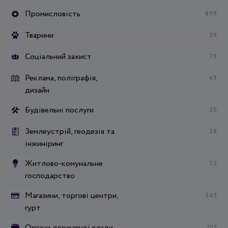
Промисловість
899
Тварини
39
Соціальний захист
79
Реклама, поліграфія,
49
дизайн
Будівельні послуги
20
Землеустрій, геодезія та
38
інжиніринг
Житлово-комунальне
72
господарство
Магазини, торгові центри,
545
гурт
Органи державної влади
105