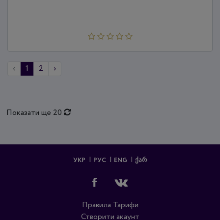
‹
1
2
›
Показати ще 20
УКР
РУС
ENG
ᲥᲐᲠ
Правила
Тарифи
Створити акаунт