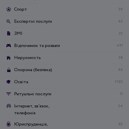
Спорт
30
Експертні послуги
43
ЗМІ
25
Відпочинок та розваги
491
Нерухомість
38
Охорона (безпека)
66
Освіта
1783
Ритуальні послуги
11
Інтернет, зв'язок,
24
телефонія
Юриспруденція,
85