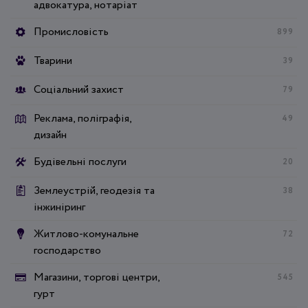
адвокатура, нотаріат
Промисловість
899
Тварини
39
Соціальний захист
79
Реклама, поліграфія,
49
дизайн
Будівельні послуги
20
Землеустрій, геодезія та
38
інжиніринг
Житлово-комунальне
72
господарство
Магазини, торгові центри,
545
гурт