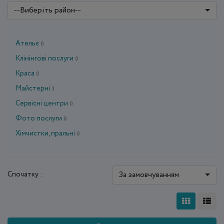
--Виберіть район--
Ательє
0
Клінінгові послуги
0
Краса
0
Майстерні
3
Сервісні центри
0
Фото послуги
0
Хімчистки, пральні
0
За замовчуванням
Спочатку :