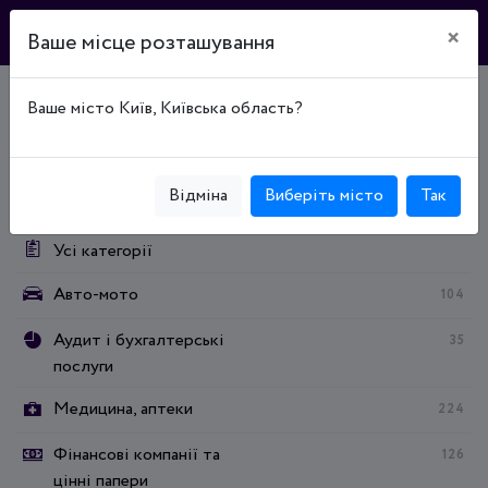
×
Ваше місце розташування
Ваше місто Київ, Київська область?
Головна
Каталог підприємств
Промышленность
Промышленность
Лісова промисловість
Категорії:
Відміна
Виберіть місто
Так
Усі категорії
Авто-мото
104
Аудит і бухгалтерські
35
послуги
Медицина, аптеки
224
Фінансові компанії та
126
цінні папери