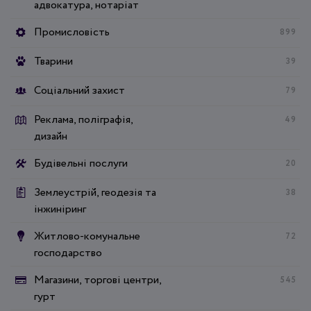
адвокатура, нотаріат
Промисловість
899
Тварини
39
Соціальний захист
79
Реклама, поліграфія,
49
дизайн
Будівельні послуги
20
Землеустрій, геодезія та
38
інжиніринг
Житлово-комунальне
72
господарство
Магазини, торгові центри,
545
гурт