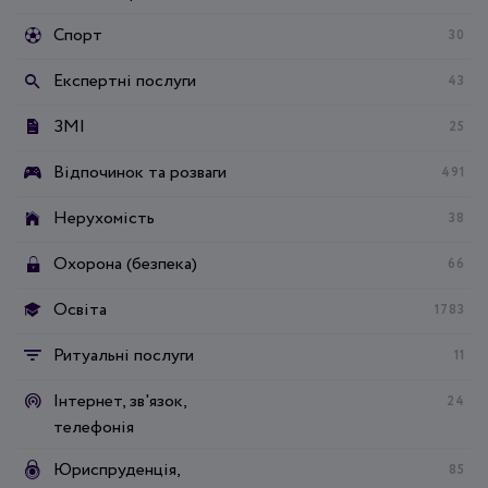
Спорт
30
Експертні послуги
43
ЗМІ
25
Відпочинок та розваги
491
Нерухомість
38
Охорона (безпека)
66
Освіта
1783
Ритуальні послуги
11
Інтернет, зв'язок,
24
телефонія
Юриспруденція,
85