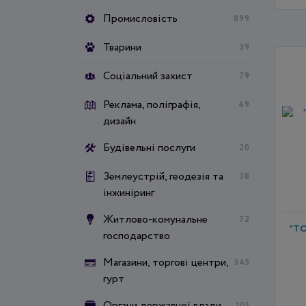
Промисловість
899
Тварини
39
Соціальний захист
79
Реклама, поліграфія,
49
дизайн
Будівельні послуги
20
Землеустрій, геодезія та
38
інжиніринг
Житлово-комунальне
72
"Т
господарство
Магазини, торгові центри,
545
гурт
Органи державної влади
105