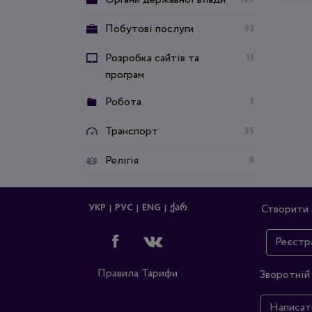
Побутові послуги
93
Розробка сайтів та
15
програм
Робота
5
Транспорт
55
Релігія
8
УКР
РУС
ENG
ᲥᲐᲠ
Створити 
Реєстр
Правила
Тарифи
Зворотній 
Написат