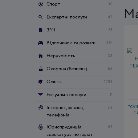
Спорт
30
Ма
Експертні послуги
43
ЗМІ
25
Відпочинок та розваги
491
Нерухомість
38
Охорона (безпека)
66
Освіта
1783
Ритуальні послуги
11
Інтернет, зв'язок,
"СУ
24
Т
телефонія
Юриспруденція,
85
адвокатура, нотаріат