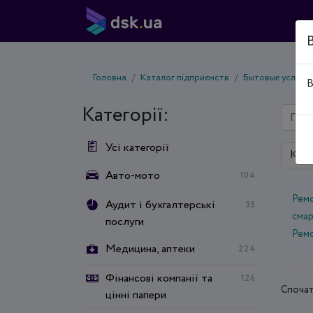
Головна
Каталог підприємств
Бытовые услуги
В
Категорії:
Усі категорії
Київ
Авто-мото
104
Ремо
Аудит і бухгалтерські
35
сма
послуги
Рем
Медицина, аптеки
224
Фінансові компанії та
126
Спочат
цінні папери