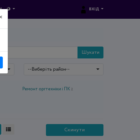
ВХІД
И
×
Шукати
--Виберіть район--
Ремонт оргтехніки і ПК
2
Скинути