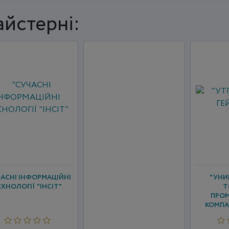
йстерні:
ЧАСНІ ІНФОРМАЦІЙНІ
"УНИ
ЕХНОЛОГІЇ "ІНСІТ"
Т
ПРО
КОМПА
Г