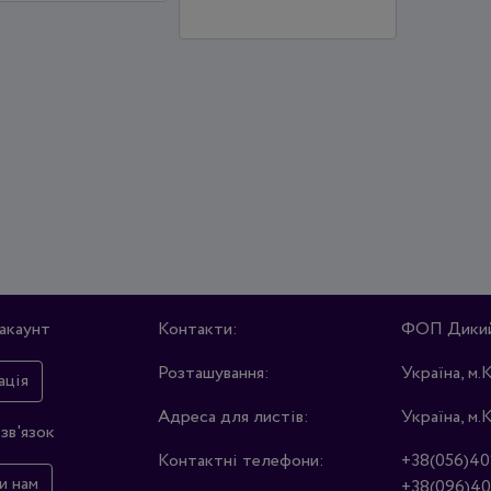
акаунт
Контакти:
ФОП Дикий 
Розташування:
Україна, м.
ація
Адреса для листів:
Україна, м.
зв'язок
Контактні телефони:
+38(056)40
и нам
+38(096)40