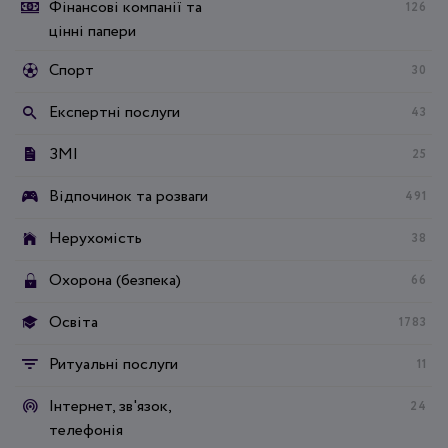
Фінансові компанії та
126
цінні папери
Спорт
30
Експертні послуги
43
ЗМІ
25
Відпочинок та розваги
491
Нерухомість
38
Охорона (безпека)
66
Освіта
1783
Ритуальні послуги
11
Інтернет, зв'язок,
24
телефонія