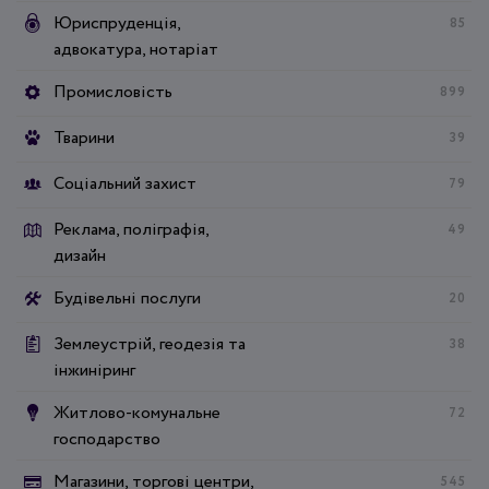
Юриспруденція,
85
адвокатура, нотаріат
Промисловість
899
Тварини
39
Соціальний захист
79
Реклама, поліграфія,
49
дизайн
Будівельні послуги
20
Землеустрій, геодезія та
38
інжиніринг
Житлово-комунальне
72
господарство
Магазини, торгові центри,
545