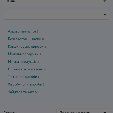
Київ
—
Алкогольні напої
3
Безалкогольні напої
0
Кондитерські вироби
4
Молочні продукти
3
М'ясна продукція
3
Продуктові магазини
6
Тютюнові вироби
1
Хлібобулочні вироби
3
Чай, кава та какао
0
За замовчуванням
Спочатку :