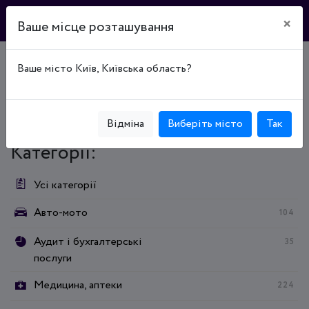
×
Ваше місце розташування
Ваше місто Київ, Київська область?
Головна
Каталог підприємств
Магазины, торговые центры, опт
Продукты, напитки, табак
Магазины, торговые центры, опт
Продукты, напитки, табак
Продуктові магазини
Відміна
Виберіть місто
Так
Категорії:
Усі категорії
Авто-мото
104
Аудит і бухгалтерські
35
послуги
Медицина, аптеки
224