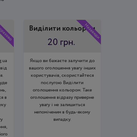
оразово
Назавжди
Виділити кольором
20 грн.
g.ua
Якщо ви бажаєте залучити до
від
вашого оголошення увагу інших
я.
користувачів, скористайтеся
буде
послугою Виділити
нь,
оголошення кольором. Таке
я в
оголошення відразу приверне
уку
увагу і не залишиться
непоміченим в будь-якому
гу
випадку.
ння,
його