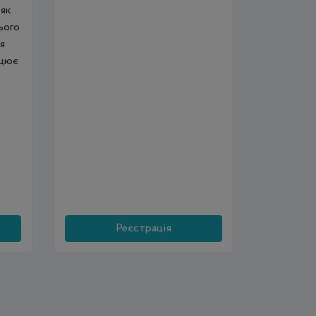
 як
ього
я
ацює
Реєстрація