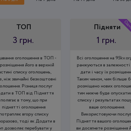
Одн
ТОП
Підняти
3 грн.
1 грн.
авання оголошення в ТОП -
Всі оголошення на 95kv.or
 розміщення його в верхній
ранжуються в залежності 
астині списку оголошень,
дати і часу їх розміщенн
е, ніж звичайні безкоштовні
Таким чином, чим більше 
олошення. Різниця послуг
розміщено нових оголоше
дати в ТОП від Підняття
тим нижче буде опускатис
полягає в тому, що при
списку і результатах пош
піднятті оголошення
ваше оголошення.
потрапляє вгору списку
Використовуючи послу
оразово, тоді як Додати в
Підняття вашого оголоше
оп дозволяє перебувати у
ви досягнете розміщення 