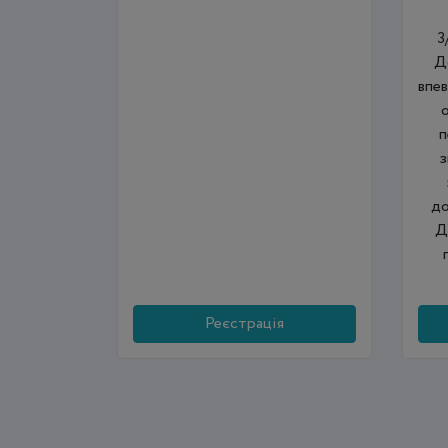
3
Д
впе
п
з
до
Д
Реєстрація