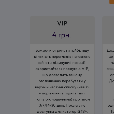
VIP
4 грн.
Бажаючи отримати найбільшу
Дод
кількість переглядів і впевнено
це
зайняти лідируючі позиції,
ч
скористайтеся послугою VIP,
вищ
що дозволить вашому
ог
оголошенню перебувати у
До
верхній частині списку (навіть
у порівнянні з підняттям і
топів оголошеннями) протягом
3/7/14/30 днів. Послуга не
одн
доступна для категорій 18+.
Т