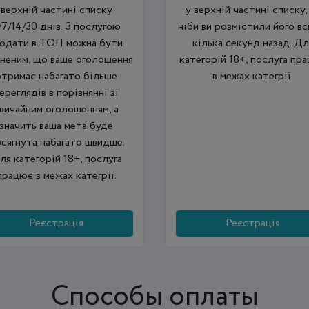
верхній частині списку
у верхній частині списку,
/7/14/30 днів. З послугою
ніби ви розмістили його вс
одати в ТОП можна бути
кілька секунд назад. Дл
вненим, що ваше оголошення
категорій 18+, послуга пр
отримає набагато більше
в межах категрії.
ереглядів в порівнянні зі
вичайним оголошенням, а
значить ваша мета буде
сягнута набагато швидше.
ля категорій 18+, послуга
працює в межах категрії.
Реєстрація
Реєстрація
Способы оплаты