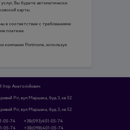
услуг, Вы будете автоматически
ковской карты.
ны в соответствии с требованиями
ми платеже.
ки компании Portmone, используя
Ігор Анатолійович
Кривий Ріг, вул.Маршака, буд.3, кв.52
Кривий Ріг, вул.Маршака, буд.3, кв.52
1-05-74
+38(093)401-05-74
1-05-74
+38(098)401-05-74