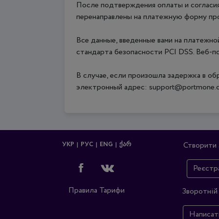
После подтверждения оплаты и согласия
перенаправлены на платежную форму про
Все данные, введенные вами на платежн
стандарта безопасности PCI DSS. Веб-
В случае, если произошла задержка в об
электронный адрес: support@portmone.
УКР
РУС
ENG
ᲥᲐᲠ
Створити 
Реєстр
Правила
Тарифи
Зворотній 
Написат