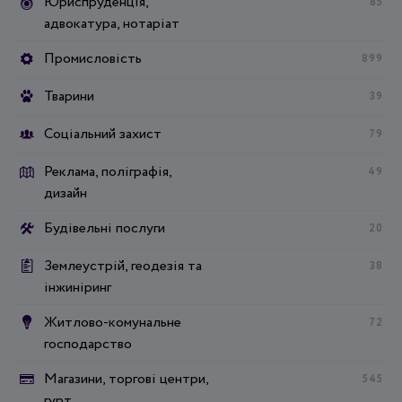
Юриспруденція,
85
адвокатура, нотаріат
Промисловість
899
Тварини
39
Соціальний захист
79
Реклама, поліграфія,
49
дизайн
Будівельні послуги
20
Землеустрій, геодезія та
38
інжиніринг
Житлово-комунальне
72
господарство
Магазини, торгові центри,
545
гурт