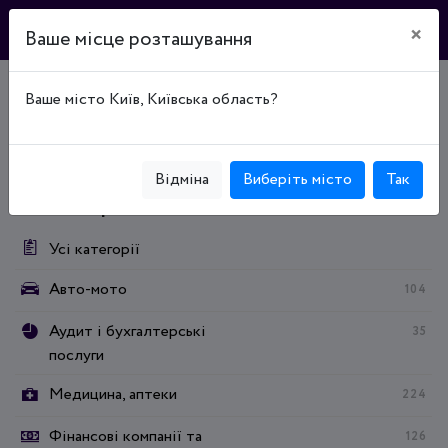
×
Ваше місце розташування
Ваше місто Київ, Київська область?
Головна
Каталог підприємств
Отдых и развлечения
Кафе и рестораны
Отдых и развлечения
Кафе и рестораны
Кафе
Відміна
Виберіть місто
Так
Категорії:
Усі категорії
Авто-мото
104
Аудит і бухгалтерські
35
послуги
Медицина, аптеки
224
Фінансові компанії та
126