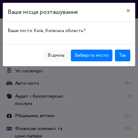
×
Ваше місце розташування
Ваше місто Київ, Київська область?
Головна
Каталог підприємств
Образование
Образование
Професійна (професійно-технічна) освіта
Категорії:
Відміна
Виберіть місто
Так
Усі категорії
Авто-мото
104
Аудит і бухгалтерські
35
послуги
Медицина, аптеки
224
Фінансові компанії та
126
цінні папери