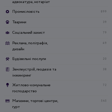
адвокатура, нотаріат
Промисловість
899
Тварини
39
Соціальний захист
79
Реклама, поліграфія,
49
дизайн
Будівельні послуги
20
Землеустрій, геодезія та
38
інжиніринг
Житлово-комунальне
72
господарство
Магазини, торгові центри,
545
гурт