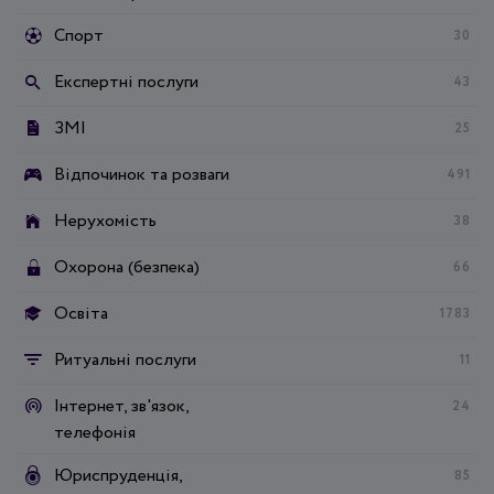
Спорт
30
Експертні послуги
43
ЗМІ
25
Відпочинок та розваги
491
Нерухомість
38
Охорона (безпека)
66
Освіта
1783
Ритуальні послуги
11
Інтернет, зв'язок,
24
телефонія
Юриспруденція,
85