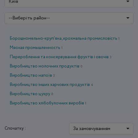
Київ
--Виберіть район--
Борошномельно-круп'яна, крохмальна промисловість
1
Мясная промышленность
1
Перероблення та консервування фруктів і овочів
3
Виробництво молочних продуктів
0
Виробництво напоїв
3
Виробництво інших харчових продуктів
4
Виробництво цукру
0
Виробництво хлібобулочних виробів
1
За замовчуванням
Спочатку :