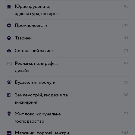
Юриспруденція,
85
адвокатура, нотаріат
Промисловість
899
Тварини
39
Соціальний захист
79
Реклама, поліграфія,
49
дизайн
Будівельні послуги
20
Землеустрій, геодезія та
38
інжиніринг
Житлово-комунальне
72
господарство
Магазини, торгові центри,
545