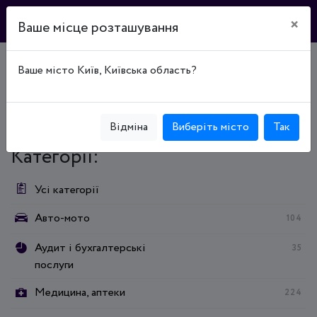
×
Ваше місце розташування
Ваше місто Київ, Київська область?
Головна
Каталог підприємств
Промышленность
Производство пищевых продуктов
Промышленность
Производство пищевых продуктов
Перероблення та консервування фруктів і овочів
Відміна
Виберіть місто
Так
Категорії:
Усі категорії
Авто-мото
104
Аудит і бухгалтерські
35
послуги
Медицина, аптеки
224