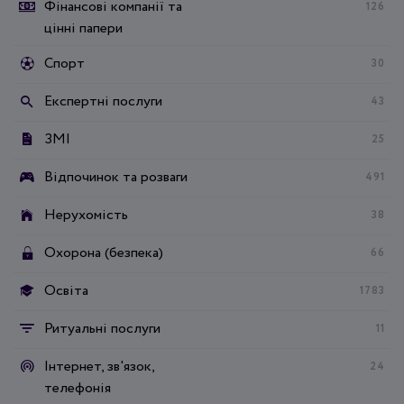
Фінансові компанії та
126
цінні папери
Спорт
30
Експертні послуги
43
ЗМІ
25
Відпочинок та розваги
491
Нерухомість
38
Охорона (безпека)
66
Освіта
1783
Ритуальні послуги
11
Інтернет, зв'язок,
24
телефонія