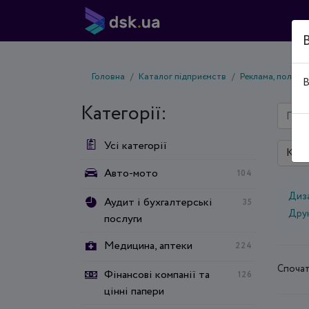
Головна
Каталог підприємств
Реклама, полигр
В
Категорії:
Усі категорії
Київ
Авто-мото
104
Диз
Аудит і бухгалтерські
35
Дру
послуги
Медицина, аптеки
224
Спочат
Фінансові компанії та
126
цінні папери