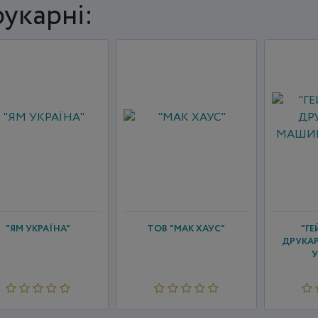
укарні:
"ЯМ УКРАЇНА"
ТОВ "МАК ХАУС"
"ГЕ
ДРУКА
У