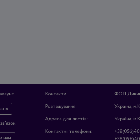
акаунт
Контакти:
ФОП Дикий 
Розташування:
Україна, м.
ація
Адреса для листів:
Україна, м.
зв'язок
Контактні телефони:
+38(056)40
и нам
+38(096)40