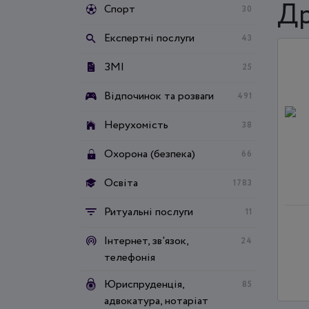
Др
Спорт
30
Експертні послуги
43
ЗМІ
25
Відпочинок та розваги
491
Нерухомість
38
Охорона (безпека)
66
Освіта
1783
Ритуальні послуги
11
Інтернет, зв'язок,
24
телефонія
Юриспруденція,
85
адвокатура, нотаріат