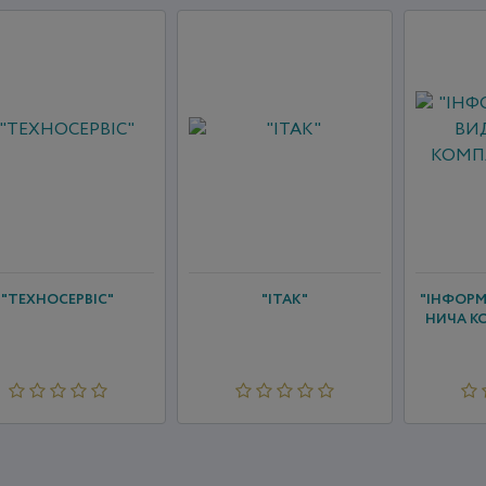
"ТЕХНОСЕРВІС"
"ІТАК"
"ІНФОР
НИЧА КО