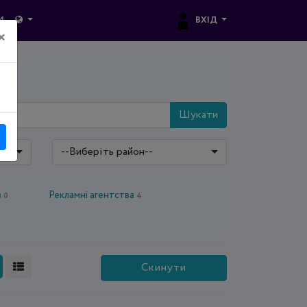
ВХІД
И
×
Шукати
--Виберіть район--
в
Рекламні агентства
0
4
Скинути