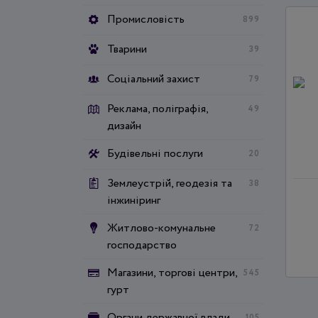
Промисловість
899
Тварини
39
Соціальний захист
79
Реклама, поліграфія,
49
дизайн
Будівельні послуги
20
Землеустрій, геодезія та
38
інжиніринг
Житлово-комунальне
72
господарство
Магазини, торгові центри,
545
гурт
Органи державної влади
105