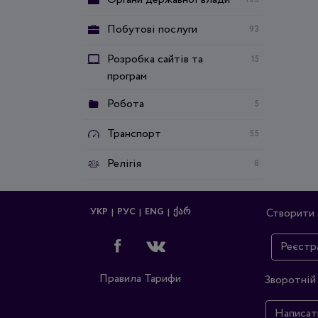
Побутові послуги
93
Розробка сайтів та
15
програм
Робота
5
Транспорт
55
Релігія
8
УКР
РУС
ENG
ᲥᲐᲠ
Створити 
Реєстр
Правила
Тарифи
Зворотній 
Написат