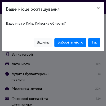
×
Ваше місце розташування
Ваше місто Київ, Київська область?
Головна
Каталог підприємств
Экспертные услуги
Экспертные услуги
Переклади
Категорії:
Відміна
Виберіть місто
Так
Усі категорії
Авто-мото
104
Аудит і бухгалтерські
35
послуги
Медицина, аптеки
224
Фінансові компанії та
126
цінні папери