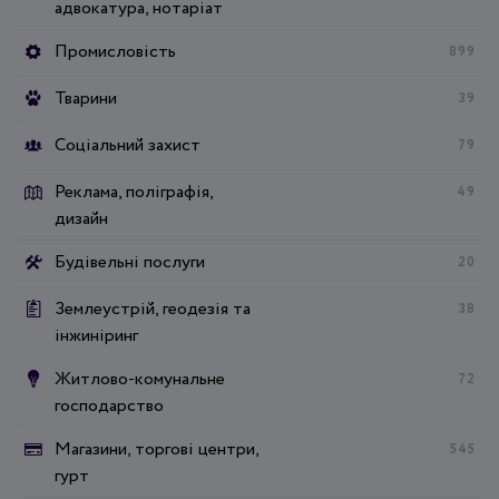
адвокатура, нотаріат
Промисловість
899
Тварини
39
Соціальний захист
79
Реклама, поліграфія,
49
дизайн
Будівельні послуги
20
Землеустрій, геодезія та
38
інжиніринг
Житлово-комунальне
72
господарство
Магазини, торгові центри,
545
гурт