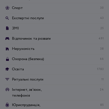
Спорт
30
Експертні послуги
43
ЗМІ
25
Відпочинок та розваги
491
Нерухомість
38
Охорона (безпека)
66
Освіта
1783
Ритуальні послуги
11
Інтернет, зв'язок,
24
телефонія
Юриспруденція,
85