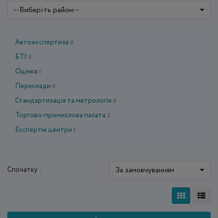
--Виберіть район--
Автоекспертиза
0
БТІ
0
Оцінка
1
Переклади
0
Стандартизація та метрологія
0
Торгово-промислова палата
2
Експертні центри
1
За замовчуванням
Спочатку :