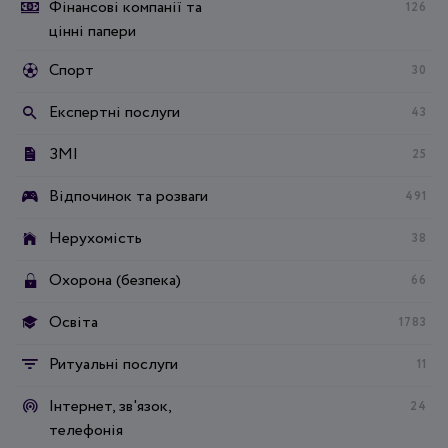
Фінансові компанії та
126
цінні папери
Спорт
30
Експертні послуги
43
ЗМІ
25
Відпочинок та розваги
491
Нерухомість
38
Охорона (безпека)
66
Освіта
1783
Ритуальні послуги
11
Інтернет, зв'язок,
24
телефонія