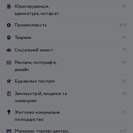
Юриспруденція,
85
адвокатура, нотаріат
Промисловість
899
Тварини
39
Соціальний захист
79
Реклама, поліграфія,
49
дизайн
Будівельні послуги
20
Землеустрій, геодезія та
38
інжиніринг
Житлово-комунальне
72
господарство
Магазини, торгові центри,
545