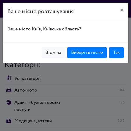
×
Ваше місце розташування
Ваше місто Київ, Київська область?
Головна
Каталог підприємств
Магазины, торговые центры, опт
Продукты, напитки, табак
Магазины, торговые центры, опт
Продукты, напитки, табак
Кондитерські вироби
Відміна
Виберіть місто
Так
Категорії:
Усі категорії
Авто-мото
104
Аудит і бухгалтерські
35
послуги
Медицина, аптеки
224