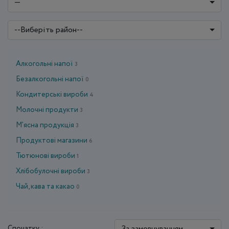
—
--Виберіть район--
Алкогольні напої
3
Безалкогольні напої
0
Кондитерські вироби
4
Молочні продукти
3
М'ясна продукція
3
Продуктові магазини
6
Тютюнові вироби
1
Хлібобулочні вироби
3
Чай, кава та какао
0
За замовчуванням
Спочатку :