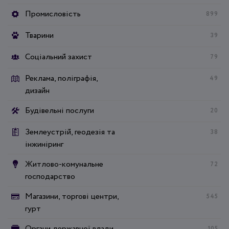
Промисловість
899
Тварини
39
Соціальний захист
79
Реклама, поліграфія,
49
дизайн
Будівельні послуги
20
Землеустрій, геодезія та
38
інжиніринг
Житлово-комунальне
72
господарство
Магазини, торгові центри,
545
гурт
Органи державної влади
105