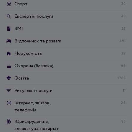
Спорт
30
Експертні послуги
43
ЗМІ
25
Відпочинок та розваги
491
Нерухомість
38
Охорона (безпека)
66
Освіта
1783
Ритуальні послуги
11
Інтернет, зв'язок,
24
телефонія
Юриспруденція,
85
адвокатура, нотаріат