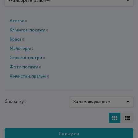
--Виберіть район--
Ательє
0
Клінінгові послуги
0
Краса
0
Майстерні
3
Сервісні центри
0
Фото послуги
0
Хімчистки, пральні
0
За замовчуванням
Спочатку :
Скинути