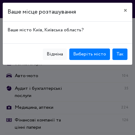
×
Ваше місце розташування
Ваше місто Київ, Київська область?
Головна
Каталог підприємств
Побутові послуги
Категорії:
Відміна
Виберіть місто
Так
Усі категорії
Авто-мото
104
Аудит і бухгалтерські
35
послуги
Медицина, аптеки
224
Фінансові компанії та
126
цінні папери