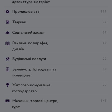
адвокатура, нотаріат
Промисловість
899
Тварини
39
Соціальний захист
79
Реклама, поліграфія,
49
дизайн
Будівельні послуги
20
Землеустрій, геодезія та
38
інжиніринг
Житлово-комунальне
72
господарство
Магазини, торгові центри,
545
гурт