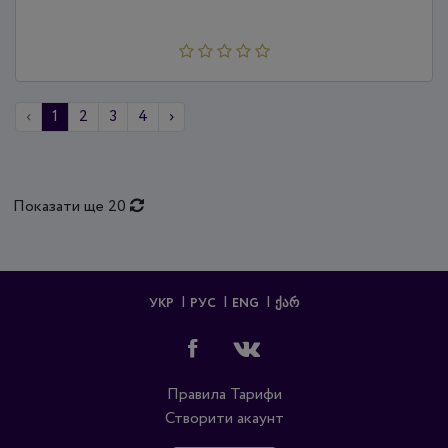
‹
1
2
3
4
›
Показати ще 20
УКР
РУС
ENG
ᲥᲐᲠ
Правила
Тарифи
Створити акаунт