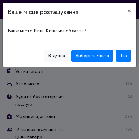
×
Ваше місце розташування
Ваше місто Київ, Київська область?
Головна
Каталог підприємств
Фінансові компанії та цінні папери
Категорії:
Відміна
Виберіть місто
Так
Усі категорії
Авто-мото
104
Аудит і бухгалтерські
35
послуги
Медицина, аптеки
224
Фінансові компанії та
126
цінні папери