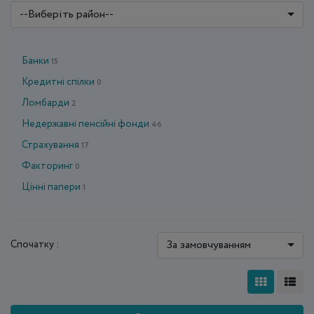
--Виберіть район--
Банки
15
Кредитні спілки
0
Ломбарди
2
Недержавні пенсійні фонди
46
Страхування
17
Факторинг
0
Цінні папери
1
За замовчуванням
Спочатку :