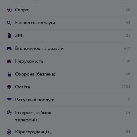
Спорт
30
Експертні послуги
43
ЗМІ
25
Відпочинок та розваги
491
Нерухомість
38
Охорона (безпека)
66
Освіта
1783
Ритуальні послуги
11
Інтернет, зв'язок,
24
телефонія
Юриспруденція,
85