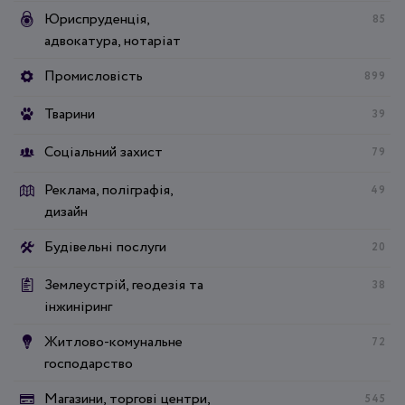
Юриспруденція,
85
адвокатура, нотаріат
Промисловість
899
Тварини
39
Соціальний захист
79
Реклама, поліграфія,
49
дизайн
Будівельні послуги
20
Землеустрій, геодезія та
38
інжиніринг
Житлово-комунальне
72
господарство
Магазини, торгові центри,
545