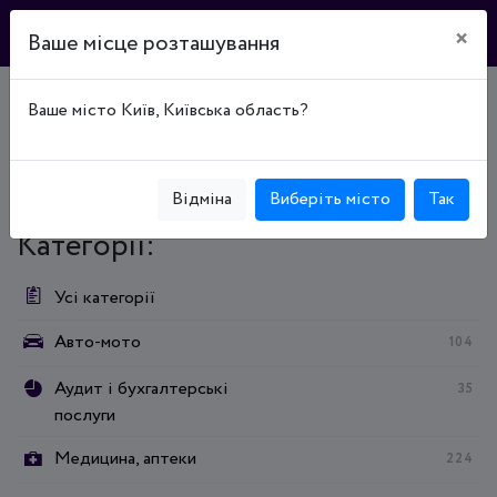
×
Ваше місце розташування
Ваше місто Київ, Київська область?
Головна
Каталог підприємств
Образование
Внешкольное образование
Образование
Внешкольное образование
Мала академія наук учнівської молоді
Відміна
Виберіть місто
Так
Категорії:
Усі категорії
Авто-мото
104
Аудит і бухгалтерські
35
послуги
Медицина, аптеки
224