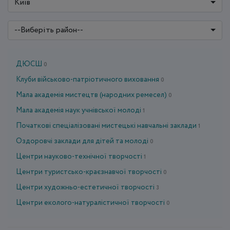
Київ
--Виберіть район--
ДЮСШ
0
Клуби військово-патріотичного виховання
0
Мала академія мистецтв (народних ремесел)
0
Мала академія наук учнівської молоді
1
Початкові спеціалізовані мистецькі навчальні заклади
1
Оздоровчі заклади для дітей та молоді
0
Центри науково-технічної творчості
1
Центри туристсько-краєзнавчої творчості
0
Центри художньо-естетичної творчості
3
Центри еколого-натуралістичної творчості
0