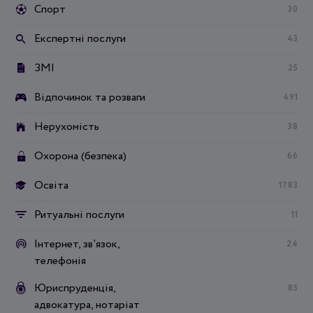
Спорт
30
Експертні послуги
43
ЗМІ
25
Відпочинок та розваги
491
Нерухомість
38
Охорона (безпека)
66
Освіта
1783
Ритуальні послуги
11
Інтернет, зв'язок,
24
телефонія
Юриспруденція,
85
адвокатура, нотаріат