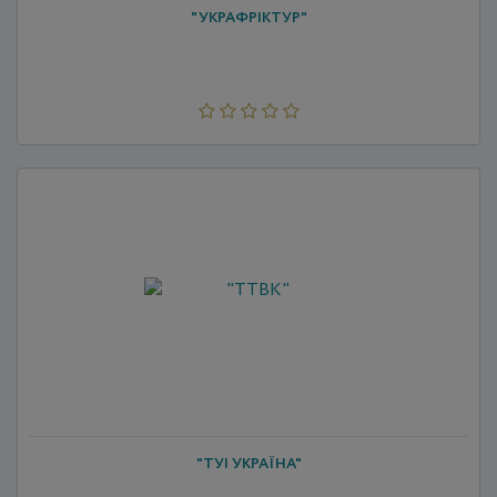
"УКРАФРІКТУР"
"ТУІ УКРАЇНА"