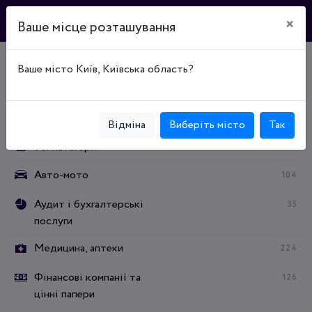
×
Ваше місце розташування
Ваше місто Київ, Київська область?
Головна
Каталог підприємств
Відпочинок та розваги
Категорії:
Відміна
Виберіть місто
Так
Усі категорії
Авто-мото
104
Аудит і бухгалтерські
35
послуги
Медицина, аптеки
224
Фінансові компанії та
126
цінні папери