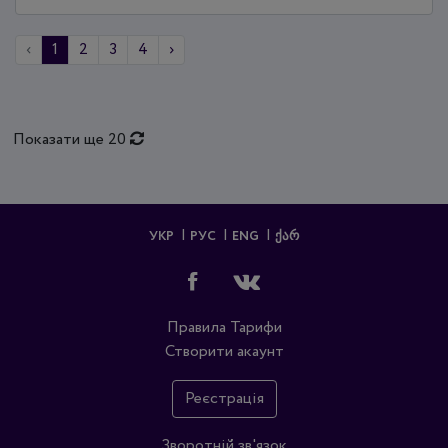
‹
1
2
3
4
›
Показати ще 20
УКР
РУС
ENG
ᲥᲐᲠ
Правила
Тарифи
Створити акаунт
Реєстрація
Зворотній зв'язок