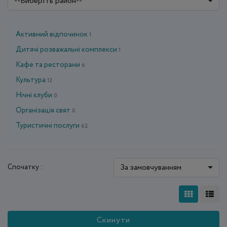
--Виберіть район--
Активний відпочинок
1
Дитячі розважальні комплекси
1
Кафе та ресторани
6
Культура
12
Нічні клуби
0
Організація свят
0
Туристичні послуги
62
За замовчуванням
Спочатку :
Скинути