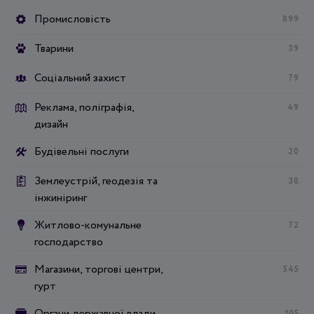
Промисловість
899
Тварини
39
Соціальний захист
79
Реклама, поліграфія,
49
дизайн
Будівельні послуги
20
Землеустрій, геодезія та
38
інжиніринг
Житлово-комунальне
72
господарство
Магазини, торгові центри,
545
гурт
Органи державної влади
105