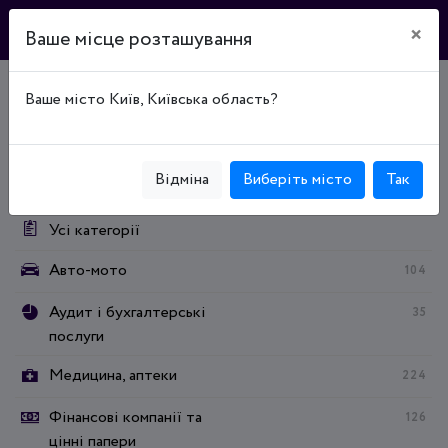
×
Ваше місце розташування
Ваше місто Київ, Київська область?
Головна
Каталог підприємств
Охрана (безопасность)
Охрана (безопасность)
Охоронні агентства
Категорії:
Відміна
Виберіть місто
Так
Усі категорії
Авто-мото
104
Аудит і бухгалтерські
35
послуги
Медицина, аптеки
224
Фінансові компанії та
126
цінні папери