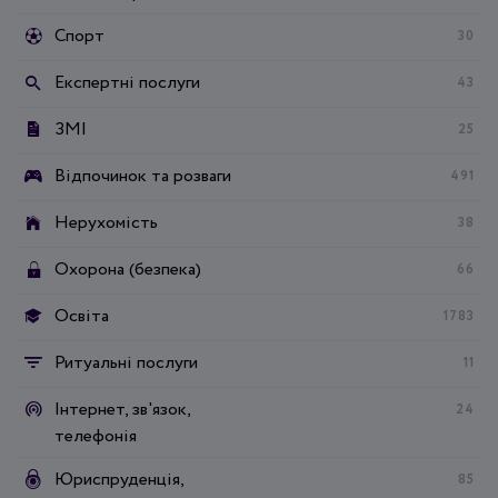
Спорт
30
Експертні послуги
43
ЗМІ
25
Відпочинок та розваги
491
Нерухомість
38
Охорона (безпека)
66
Освіта
1783
Ритуальні послуги
11
Інтернет, зв'язок,
24
телефонія
Юриспруденція,
85