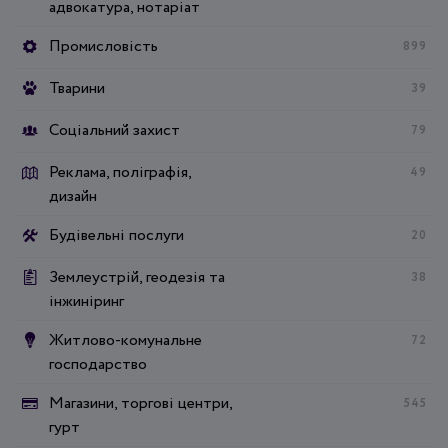
адвокатура, нотаріат
Промисловість
899
Тварини
39
Соціальний захист
79
Реклама, поліграфія,
49
дизайн
Будівельні послуги
20
Землеустрій, геодезія та
38
інжиніринг
Житлово-комунальне
72
господарство
Магазини, торгові центри,
545
гурт