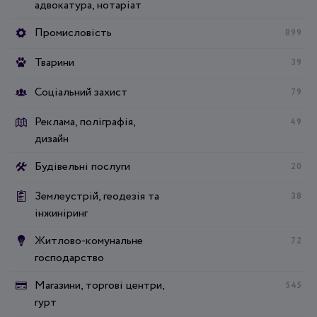
адвокатура, нотаріат
Промисловість
899
Тварини
39
Соціальний захист
79
Реклама, поліграфія,
49
дизайн
Будівельні послуги
20
Землеустрій, геодезія та
38
інжиніринг
Житлово-комунальне
72
господарство
Магазини, торгові центри,
545
гурт