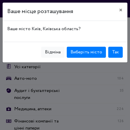
×
Ваше місце розташування
Ваше місто Київ, Київська область?
Головна
Каталог підприємств
Юриспруденція, адвокатура, нотаріат
Категорії:
Відміна
Виберіть місто
Так
Усі категорії
Авто-мото
104
Аудит і бухгалтерські
35
послуги
Медицина, аптеки
224
Фінансові компанії та
126
цінні папери