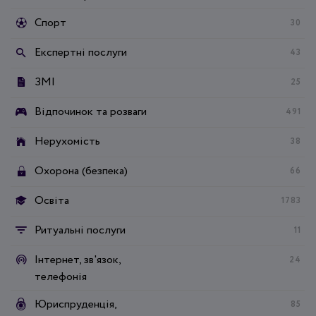
Спорт
30
Експертні послуги
43
ЗМІ
25
Відпочинок та розваги
491
Нерухомість
38
Охорона (безпека)
66
Освіта
1783
Ритуальні послуги
11
Інтернет, зв'язок,
24
телефонія
Юриспруденція,
85