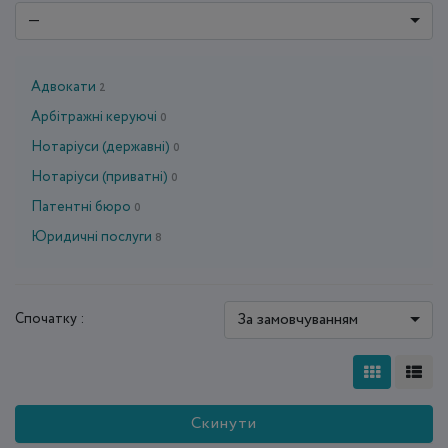
—
Адвокати
2
Арбітражні керуючі
0
Нотаріуси (державні)
0
Нотаріуси (приватні)
0
Патентні бюро
0
Юридичні послуги
8
За замовчуванням
Спочатку :
Скинути