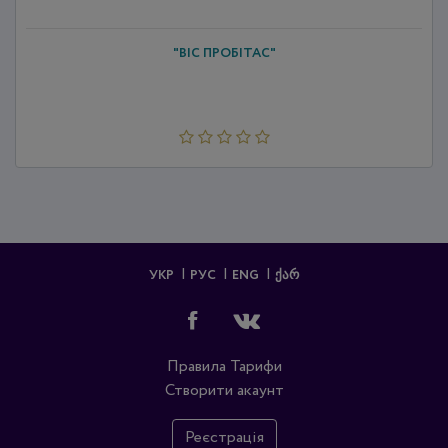
"ВІС ПРОБІТАС"
УКР
РУС
ENG
ᲥᲐᲠ
Правила
Тарифи
Створити акаунт
Реєстрація