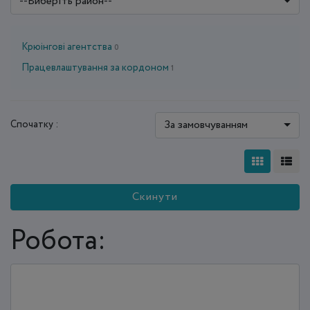
--Виберіть район--
Крюінгові агентства
0
Працевлаштування за кордоном
1
За замовчуванням
Спочатку :
Скинути
Робота: