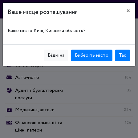
×
Ваше місце розташування
Ваше місто Київ, Київська область?
Головна
Каталог підприємств
Робота
Категорії:
Відміна
Виберіть місто
Так
Усі категорії
Авто-мото
104
Аудит і бухгалтерські
35
послуги
Медицина, аптеки
224
Фінансові компанії та
126
цінні папери