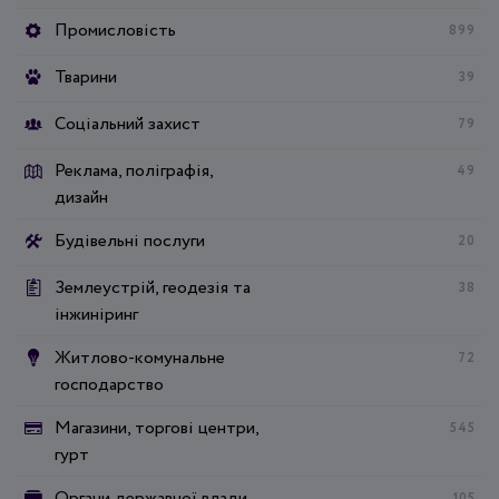
Промисловість
899
Тварини
39
Соціальний захист
79
Реклама, поліграфія,
49
дизайн
Будівельні послуги
20
Землеустрій, геодезія та
38
інжиніринг
Житлово-комунальне
72
господарство
Магазини, торгові центри,
545
гурт
Органи державної влади
105