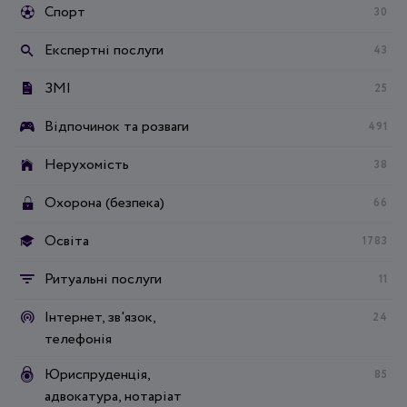
Спорт
30
Експертні послуги
43
ЗМІ
25
Відпочинок та розваги
491
Нерухомість
38
Охорона (безпека)
66
Освіта
1783
Ритуальні послуги
11
Інтернет, зв'язок,
24
телефонія
Юриспруденція,
85
адвокатура, нотаріат