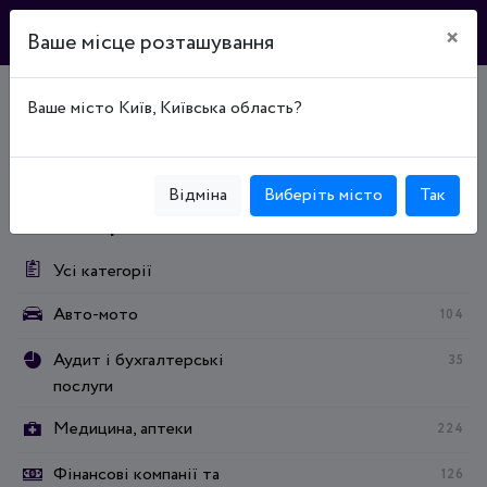
×
Ваше місце розташування
Ваше місто Київ, Київська область?
Головна
Каталог підприємств
Отдых и развлечения
Туристические услуги
Отдых и развлечения
Туристические услуги
Бази відпочинку
Відміна
Виберіть місто
Так
Категорії:
Усі категорії
Авто-мото
104
Аудит і бухгалтерські
35
послуги
Медицина, аптеки
224
Фінансові компанії та
126