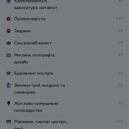
Юриспруденція,
85
адвокатура, нотаріат
Промисловість
899
Тварини
39
Соціальний захист
79
Реклама, поліграфія,
49
дизайн
Будівельні послуги
20
Землеустрій, геодезія та
38
інжиніринг
Житлово-комунальне
72
господарство
Магазини, торгові центри,
545
гурт