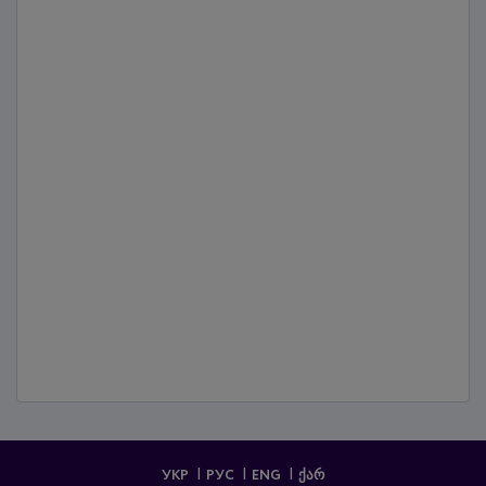
УКР
РУС
ENG
ᲥᲐᲠ