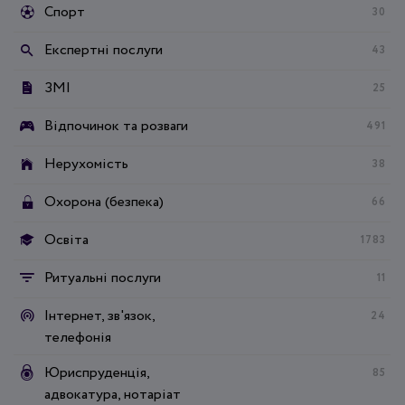
Спорт
30
Експертні послуги
43
ЗМІ
25
Відпочинок та розваги
491
Нерухомість
38
Охорона (безпека)
66
Освіта
1783
Ритуальні послуги
11
Інтернет, зв'язок,
24
телефонія
Юриспруденція,
85
адвокатура, нотаріат