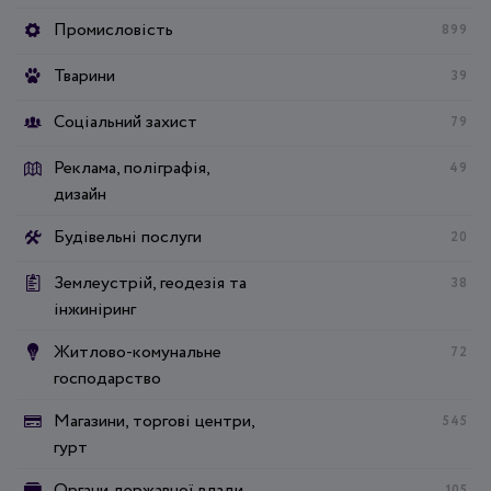
Промисловість
899
Тварини
39
Соціальний захист
79
Реклама, поліграфія,
49
дизайн
Будівельні послуги
20
Землеустрій, геодезія та
38
інжиніринг
Житлово-комунальне
72
господарство
Магазини, торгові центри,
545
гурт
Органи державної влади
105