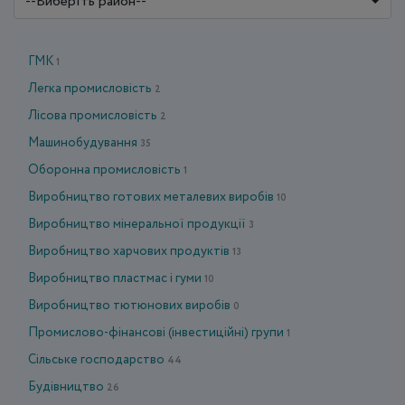
--Виберіть район--
ГМК
1
Легка промисловість
2
Лісова промисловість
2
Машинобудування
35
Оборонна промисловість
1
Виробництво готових металевих виробів
10
Виробництво мінеральної продукції
3
Виробництво харчових продуктів
13
Виробництво пластмас і гуми
10
Виробництво тютюнових виробів
0
Промислово-фінансові (інвестиційні) групи
1
Сільське господарство
44
Будівництво
26