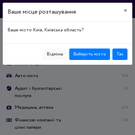
×
Ваше місце розташування
Ваше місто Київ, Київська область?
Головна
Каталог підприємств
Промисловість
Категорії:
Відміна
Виберіть місто
Так
Усі категорії
Авто-мото
104
Аудит і бухгалтерські
35
послуги
Медицина, аптеки
224
Фінансові компанії та
126
цінні папери