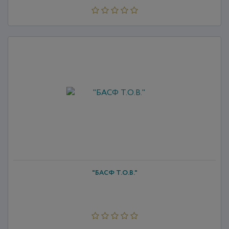
"БАСФ Т.О.В."