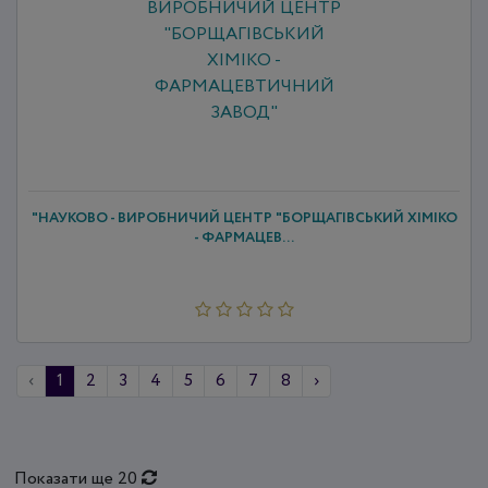
"НАУКОВО - ВИРОБНИЧИЙ ЦЕНТР "БОРЩАГІВСЬКИЙ ХІМІКО
- ФАРМАЦЕВ...
‹
1
2
3
4
5
6
7
8
›
Показати ще 20