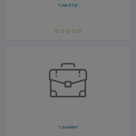
"САВ ЛТД"
"САНАЙН"