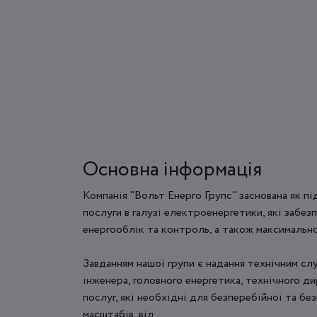
Основна інформація
Компанія "Вольт Енерго Групс" заснована як п
послуги в галузі електроенергетики, які забез
енергооблік та контроль, а також максимальн
Завданням нашої групи є надання технічним сл
інженера, головного енергетика, технічного д
послуг, які необхідні для безперебійної та б
масштабів, від ...