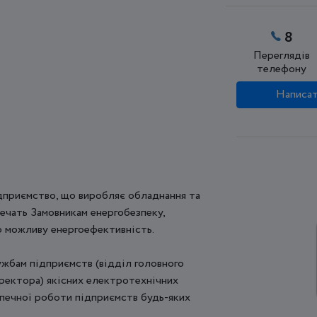
8
Переглядів
телефону
Написат
ідприємство, що виробляє обладнання та
печать Замовникам енергобезпеку,
о можливу енергоефективність.
ужбам підприємств (відділ головного
иректора) якісних електротехнічних
езпечної роботи підприємств будь-яких