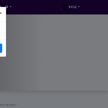
ВХІД
И
×
РГО ГРУПС"