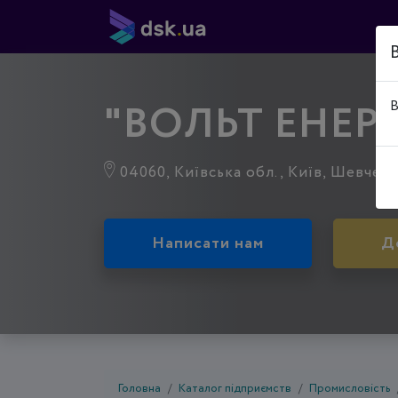
"ВОЛЬТ ЕНЕР
В
04060, Київська обл., Київ, Шевченкі
Написати нам
Д
Головна
Каталог підприємств
Промисловість