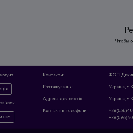
Ре
Чтобы о
акаунт
Контакти:
ФОП Дикий 
Розташування:
Україна, м.
ація
Адреса для листів:
Україна, м.
зв'язок
Контактні телефони:
+38(056)40
и нам
+38(096)40