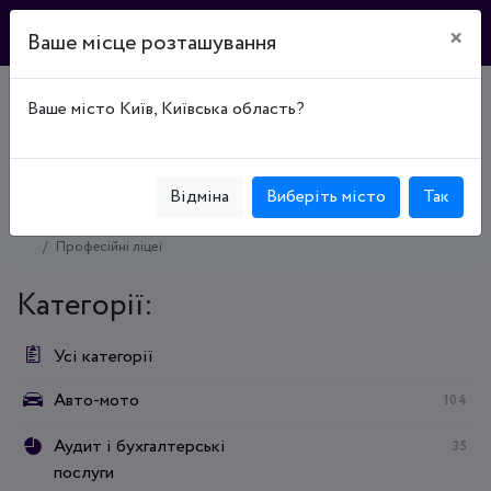
×
Ваше місце розташування
Ваше місто Київ, Київська область?
Головна
Каталог підприємств
Образование
Профессиональное (профессионально-техническое)
образование
Образование
Відміна
Виберіть місто
Так
Профессиональное (профессионально-техническое)
образование
Професійні ліцеї
Категорії:
Усі категорії
Авто-мото
104
Аудит і бухгалтерські
35
послуги