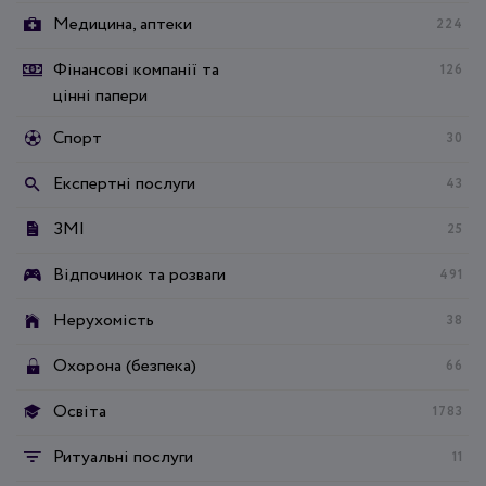
Медицина, аптеки
224
Фінансові компанії та
126
цінні папери
Спорт
30
Експертні послуги
43
ЗМІ
25
Відпочинок та розваги
491
Нерухомість
38
Охорона (безпека)
66
Освіта
1783
Ритуальні послуги
11