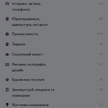
Інтернет, зв'язок,
24
телефонія
Юриспруденція,
85
адвокатура, нотаріат
Промисловість
899
Тварини
39
Соціальний захист
79
Реклама, поліграфія,
49
дизайн
Будівельні послуги
20
Землеустрій, геодезія та
38
інжиніринг
Житлово-комунальне
72