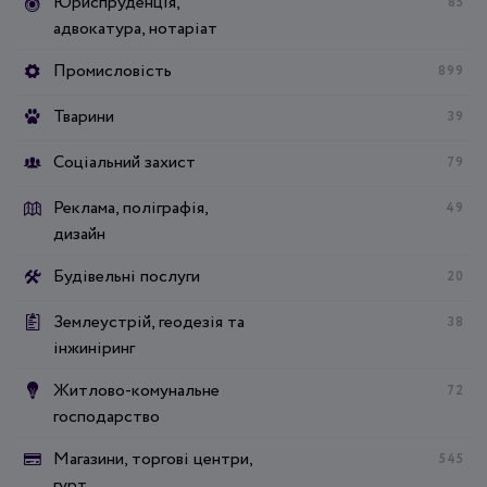
Юриспруденція,
85
адвокатура, нотаріат
Промисловість
899
Тварини
39
Соціальний захист
79
Реклама, поліграфія,
49
дизайн
Будівельні послуги
20
Землеустрій, геодезія та
38
інжиніринг
Житлово-комунальне
72
господарство
Магазини, торгові центри,
545
гурт