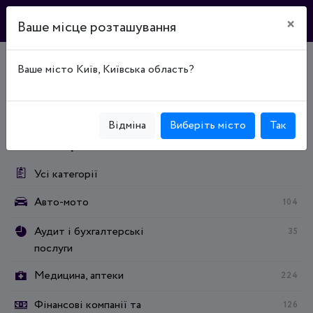
×
Ваше місце розташування
Ваше місто Київ, Київська область?
Головна
Каталог підприємств
Магазины, торговые центры, опт
Магазины, торговые центры, опт
Магазини меблів
Відміна
Виберіть місто
Так
Категорії:
Усі категорії
Авто-мото
104
Аудит і бухгалтерські
35
послуги
Медицина, аптеки
224
Фінансові компанії та
126