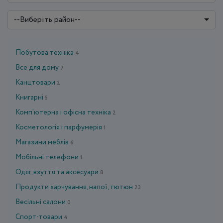
--Виберіть район--
Побутова техніка
4
Все для дому
7
Канцтовари
2
Книгарні
5
Комп'ютерна і офісна техніка
2
Косметологія і парфумерія
1
Магазини меблів
6
Мобільні телефони
1
Одяг, взуття та аксесуари
8
Продукти харчування, напої, тютюн
23
Весільні салони
0
Спорт-товари
4