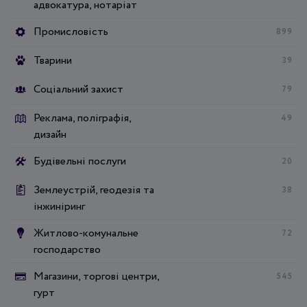
адвокатура, нотаріат
Промисловість
899
Тварини
39
Соціальний захист
79
Реклама, поліграфія,
49
дизайн
Будівельні послуги
20
Землеустрій, геодезія та
38
інжиніринг
Житлово-комунальне
72
господарство
Магазини, торгові центри,
545
гурт