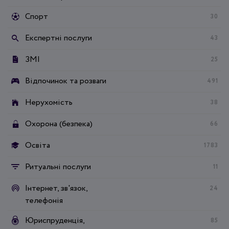
Спорт
30
Експертні послуги
43
ЗМІ
25
Відпочинок та розваги
491
Нерухомість
38
Охорона (безпека)
66
Освіта
1783
Ритуальні послуги
11
Інтернет, зв'язок,
24
телефонія
Юриспруденція,
85