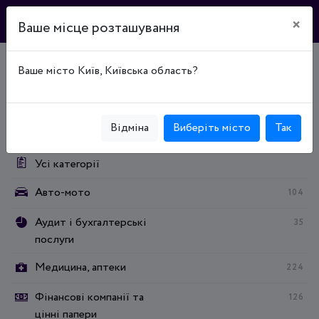
×
Ваше місце розташування
Ваше місто Київ, Київська область?
Головна
Каталог підприємств
Животные
Животные
Кінологічні організації
Категорії:
Відміна
Виберіть місто
Так
Усі категорії
Авто-мото
104
Аудит і бухгалтерські
35
послуги
Медицина, аптеки
224
Фінансові компанії та
126
цінні папери