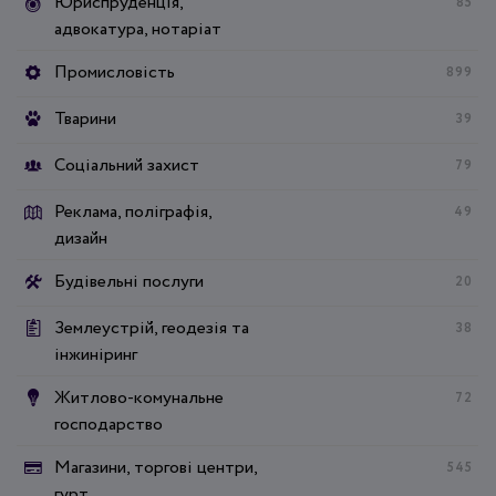
Юриспруденція,
85
адвокатура, нотаріат
Промисловість
899
Тварини
39
Соціальний захист
79
Реклама, поліграфія,
49
дизайн
Будівельні послуги
20
Землеустрій, геодезія та
38
інжиніринг
Житлово-комунальне
72
господарство
Магазини, торгові центри,
545
гурт