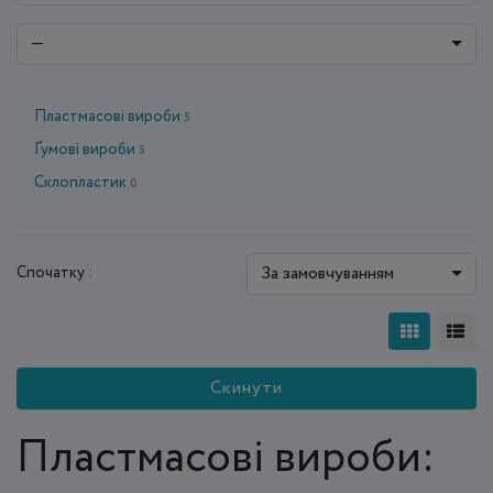
—
Пластмасові вироби
5
Ґумові вироби
5
Склопластик
0
За замовчуванням
Спочатку :
Скинути
Пластмасові вироби: