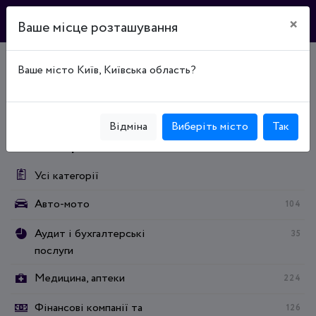
×
Ваше місце розташування
Ваше місто Київ, Київська область?
Головна
Каталог підприємств
Промышленность
Производство пластмасс и резины
Промышленность
Производство пластмасс и резины
Пластмасові вироби
Відміна
Виберіть місто
Так
Категорії:
Усі категорії
Авто-мото
104
Аудит і бухгалтерські
35
послуги
Медицина, аптеки
224
Фінансові компанії та
126