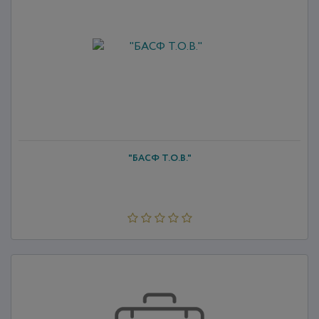
"БАСФ Т.О.В."