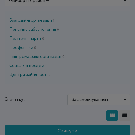
--Виберіть район--
Благодійні організації
1
Пенсійне забезпечення
0
Політичні партії
0
Профспілки
0
Інші громадські організації
0
Соціальні послуги
1
Центри зайнятості
0
За замовчуванням
Спочатку :
Скинути