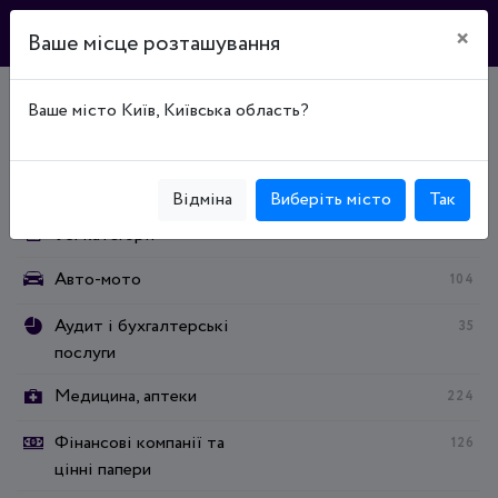
×
Ваше місце розташування
Ваше місто Київ, Київська область?
Головна
Каталог підприємств
Соціальний захист
Категорії:
Відміна
Виберіть місто
Так
Усі категорії
Авто-мото
104
Аудит і бухгалтерські
35
послуги
Медицина, аптеки
224
Фінансові компанії та
126
цінні папери