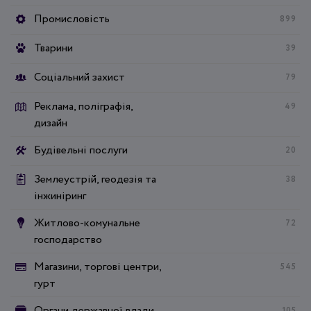
Промисловість
899
Тварини
39
Соціальний захист
79
Реклама, поліграфія,
49
дизайн
Будівельні послуги
20
Землеустрій, геодезія та
38
інжиніринг
Житлово-комунальне
72
господарство
Магазини, торгові центри,
545
гурт
Органи державної влади
105