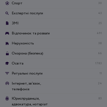
Спорт
30
Експертні послуги
43
ЗМІ
25
Відпочинок та розваги
491
Нерухомість
38
Охорона (безпека)
66
Освіта
1783
Ритуальні послуги
11
Інтернет, зв'язок,
24
телефонія
Юриспруденція,
85
адвокатура, нотаріат