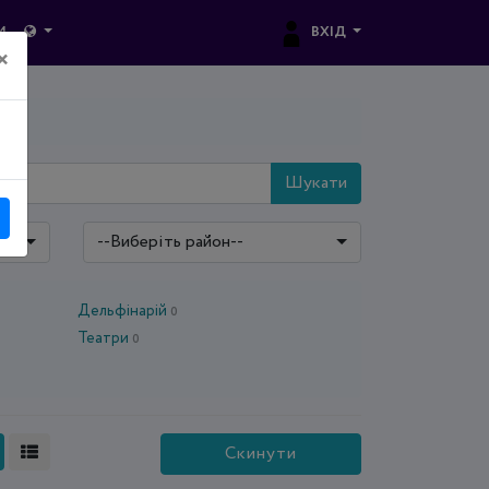
ВХІД
И
×
Шукати
--Виберіть район--
Дельфінарій
0
Театри
0
Скинути