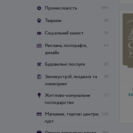
Промисловість
899
Тварини
39
Соціальний захист
79
Реклама, поліграфія,
49
дизайн
Будівельні послуги
20
Землеустрій, геодезія та
38
інжиніринг
Житлово-комунальне
ЗА
72
господарство
Магазини, торгові центри,
545
гурт
Органи державної влади
105