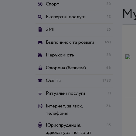
Спорт
30
Му
Експертні послуги
43
ЗМІ
25
Відпочинок та розваги
491
Нерухомість
38
Охорона (безпека)
66
Освіта
1783
Ритуальні послуги
11
Інтернет, зв'язок,
24
телефонія
Юриспруденція,
85
адвокатура, нотаріат