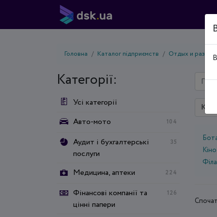
Головна
Каталог підприємств
Отдых и развле
В
Категорії:
Усі категорії
Київ
Авто-мото
104
Бота
Аудит і бухгалтерські
35
Кін
послуги
Філ
Медицина, аптеки
224
Фінансові компанії та
126
Спочат
цінні папери