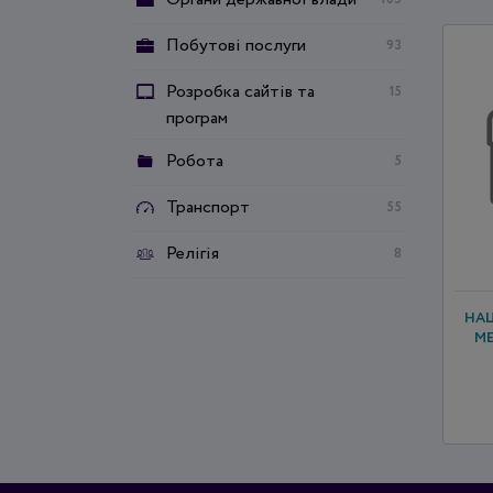
Побутові послуги
93
Розробка сайтів та
15
програм
Робота
5
Транспорт
55
Релігія
8
НА
М