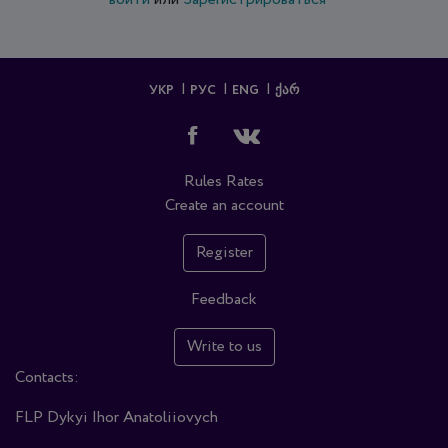
УКР
РУС
ENG
ᲥᲐᲠ
Rules
Rates
Create an account
Register
Feedback
Write to us
Contacts:
FLP Dykyi Ihor Anatoliiovych