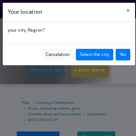
×
Your location
МАГАЗИН "ЛЮКС"
your city, Region?
50089, Dnipropetrovsk oblast, Kryvyi Rih,
Ternivs'kyi р-н, вул. Маршака, буд. 7
Cancelation
Select the city
Yes
Write to us
Learn more
Main
Catalog of enterprises
Shops, shopping centers, gross
Clothes, shoes and accessories
Underwear
ФЛП КАЮН О.М.