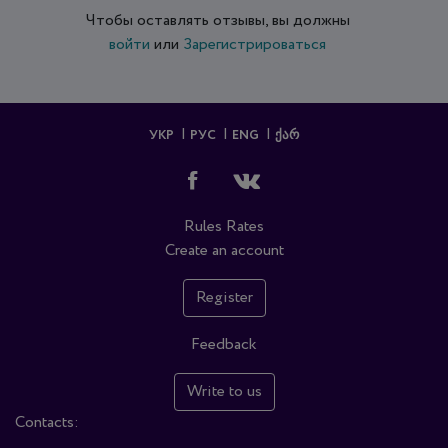
Чтобы оставлять отзывы, вы должны
войти
или
Зарегистрироваться
УКР
РУС
ENG
ᲥᲐᲠ
Rules
Rates
Create an account
Register
Feedback
Write to us
Contacts: