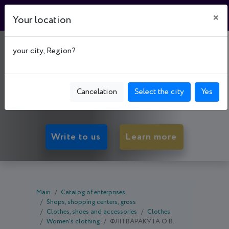
×
Your location
МАГАЗИН "САН
your city, Region?
МАРИНО"
50027, Dnipropetrovsk oblast, Kryvyi Rih,
Cancelation
Select the city
Yes
Metalurhiinyi р-н, просп. Металургів, буд. 33
Write to us
Learn more
Main
Catalog of enterprises
Shops, shopping centers, gross
Clothes, shoes and accessories
Clothes
Women's clothing
ФЛП ВАРАКУТА О.В.