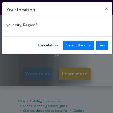
×
Your location
ТОРГОВИЙ ДІМ "7
your city, Region?
КІЛОМЕТР"
50083, Dnipropetrovsk oblast, Kryvyi Rih,
Cancelation
Select the city
Yes
Ternivs'kyi р-н, вул. Володимира Терещенка, буд.
5А
Write to us
Learn more
Main
Catalog of enterprises
Shops, shopping centers, gross
Clothes, shoes and accessories
Clothes