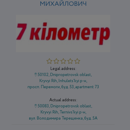
МИХАЙЛОВИЧ
Legal address:
50102, Dnipropetrovsk oblast,
Kryvyi Rih, Inhulets'kyi р-н,
просп. Перемоги, буд. 53, apartment 73
Actual address:
50083, Dnipropetrovsk oblast,
Kryvyi Rih, Ternivs'kyi р-н,
вул. Володимира Терещенка, буд. 5А