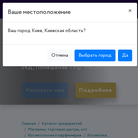
×
Ваше местоположение
BEAUTY MARKET
Ваш город Киев, Киевская область?
"ASSORTIMENT"
50008, Днепропетровская обл., Кривой Рог,
Отмена
Выбрать город
Да
Саксаганский р-н, пл. 200-летия Кривого Рога, д.
24Д, Помещение ТРЦ "PROSPECT"
Написать нам
Подробнее
Главная
Каталог предприятий
Магазины, торговые центры, опт
Косметология и парфюмерия
Косметика